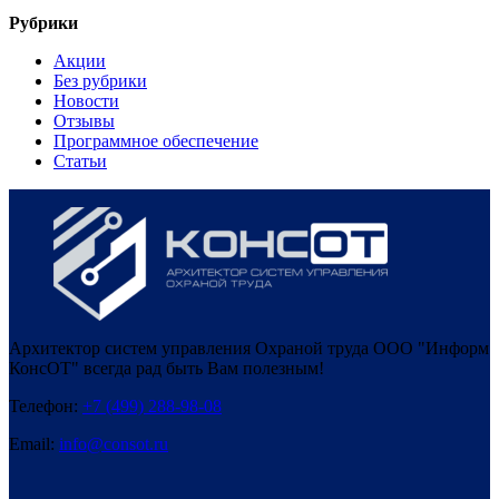
Рубрики
Акции
Без рубрики
Новости
Отзывы
Программное обеспечение
Статьи
Архитектор систем управления Охраной труда ООО "Информ
КонсОТ" всегда рад быть Вам полезным!
Телефон:
+7 (499) 288-98-08
Email:
info@consot.ru