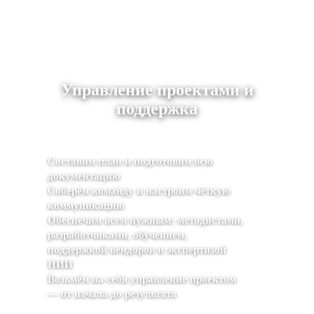
Управление проектами и
поддержка
Составим план и подготовим всю
документацию
Соберём команду и настроим чёткую
коммуникацию
Обеспечим всем нужным: методистами,
разработчиками, обучением,
поддержкой вендоров и экспертизой
НИИ
Возьмём на себя управление проектом
— от начала до результата