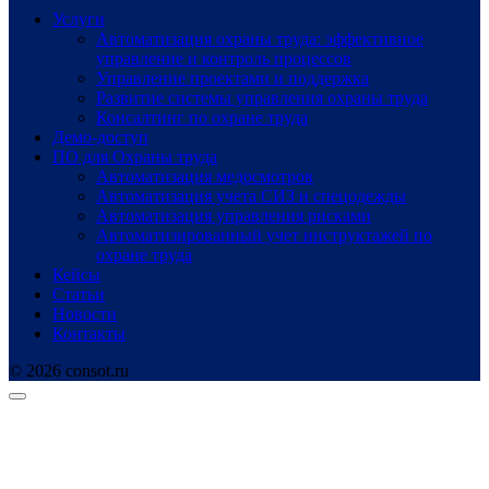
Услуги
Автоматизация охраны труда: эффективное
управление и контроль процессов
Управление проектами и поддержка
Развитие системы управления охраны труда
Консалтинг по охране труда
Демо-доступ
ПО для Охраны труда
Автоматизация медосмотров
Автоматизация учета СИЗ и спецодежды
Автоматизация управления рисками
Автоматизированный учет инструктажей по
охране труда
Кейсы
Статьи
Новости
Контакты
© 2026 consot.ru