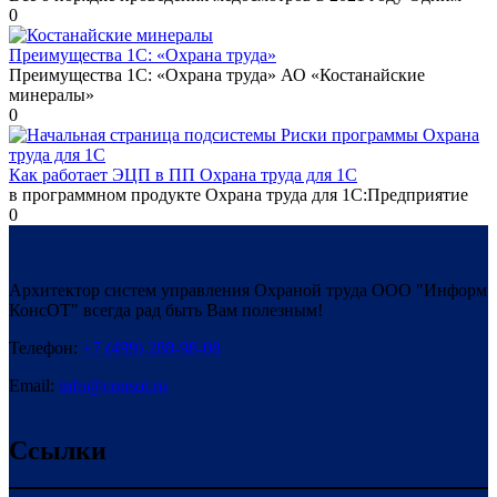
0
Преимущества 1С: «Охрана труда»
Преимущества 1С: «Охрана труда» АО «Костанайские
минералы»
0
Как работает ЭЦП в ПП Охрана труда для 1С
в программном продукте Охрана труда для 1С:Предприятие
0
Архитектор систем управления Охраной труда ООО "Информ
КонсОТ" всегда рад быть Вам полезным!
Телефон:
+7 (499) 288-98-08
Email:
info@consot.ru
Ссылки