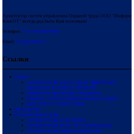
Архитектор систем управления Охраной труда ООО "Информ
КонсОТ" всегда рад быть Вам полезным!
Телефон:
+7 (499) 288-98-08
Email:
info@consot.ru
Ссылки
Услуги
Автоматизация охраны труда: эффективное
управление и контроль процессов
Управление проектами и поддержка
Развитие системы управления охраны труда
Консалтинг по охране труда
Демо-доступ
ПО для Охраны труда
Автоматизация медосмотров
Автоматизация учета СИЗ и спецодежды
Автоматизация управления рисками