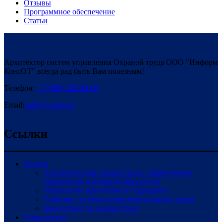
Отзывы
Программное обеспечение
Статьи
Архитектор систем управления Охраной труда ООО "Информ
КонсОТ" всегда рад быть Вам полезным!
Телефон:
+7 (499) 288-98-08
Email:
info@consot.ru
Ссылки
Услуги
Автоматизация охраны труда: эффективное
управление и контроль процессов
Управление проектами и поддержка
Развитие системы управления охраны труда
Консалтинг по охране труда
Демо-доступ