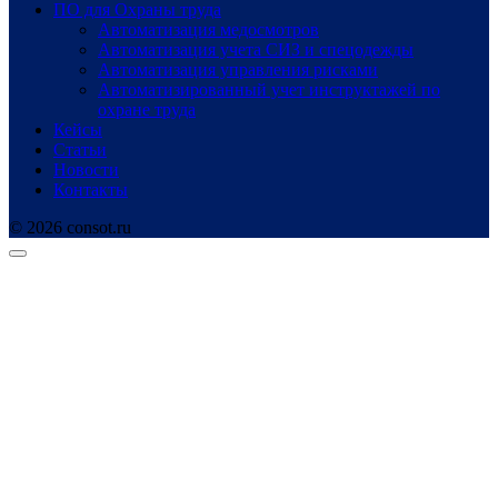
ПО для Охраны труда
Автоматизация медосмотров
Автоматизация учета СИЗ и спецодежды
Автоматизация управления рисками
Автоматизированный учет инструктажей по
охране труда
Кейсы
Статьи
Новости
Контакты
© 2026 consot.ru