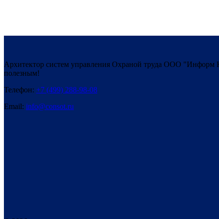
Архитектор систем управления Охраной труда ООО "Информ К
полезным!
Телефон:
+7 (499) 288-98-08
Email:
info@consot.ru