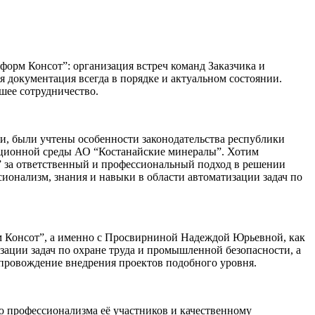
орм Консот”: организация встреч команд Заказчика и
я документация всегда в порядке и актуальном состоянии.
шее сотрудничество.
и, были учтены особенности законодательства республики
ационной среды АО “Костанайские минералы”. Хотим
за ответственный и профессиональный подход в решении
ионализм, знания и навыки в области автоматизации задач по
 Консот”, а именно с Просвирниной Надеждой Юрьевной, как
ации задач по охране труда и промышленной безопасности, а
опровождение внедрения проектов подобного уровня.
ю профессионализма её участников и качественному