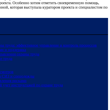
роекта. Особенно хотим отметить своевременную помощь,
ой, которая выступала куратором проекта и специалистом по
ы труда: эффективное управление и контроль процессов
ми и поддержка
правления охраны труда
е труда
смотров
а СИЗ и спецодежды
вления рисками
 учет инструктажей по охране труда