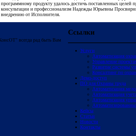
программному продукту удалось достичь поставленных целей п
консультации и профессионализм Надежды Юрьевны Просвирнин
внедрению от Исполнителя.
Ссылки
онсОТ" всегда рад быть Вам
Услуги
Автоматизация охран
Управление проекта
Развитие системы у
Консалтинг по охран
Демо-доступ
ПО для Охраны труда
Автоматизация медо
Автоматизация учет
Автоматизация упра
Автоматизированный
Кейсы
Статьи
Новости
Контакты