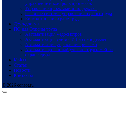
управление и контроль процессов
Управление проектами и поддержка
Развитие системы управления охраны труда
Консалтинг по охране труда
Демо-доступ
ПО для Охраны труда
Автоматизация медосмотров
Автоматизация учета СИЗ и спецодежды
Автоматизация управления рисками
Автоматизированный учет инструктажей по
охране труда
Кейсы
Статьи
Новости
Контакты
© 2026 consot.ru