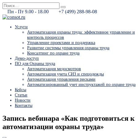
Перейти
Search
к
for:
Пн - Пт 9.00 - 18.00
+7 (499) 288-98-08
содержанию
Услуги
Автоматизация охраны труда: эффективное управление и
контроль процессов
Управление проектами и поддержка
Развитие системы управления охраны труда
Консалтинг по охране труда
Демо-доступ
ПО для Охраны труда
Автоматизация медосмотров
Автоматизация учета СИЗ и спецодежды
Автоматизация управления рисками
Автоматизированный учет инструктажей по охране труда
Кейсы
Статьи
Новости
Контакты
Запись вебинара «Как подготовиться к
автоматизации охраны труда»