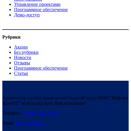
Управление проектами
Программное обеспечение
Демо-доступ
Рубрики
Акции
Без рубрики
Новости
Отзывы
Программное обеспечение
Статьи
Архитектор систем управления Охраной труда ООО "Информ
КонсОТ" всегда рад быть Вам полезным!
Телефон:
+7 (499) 288-98-08
Email:
info@consot.ru