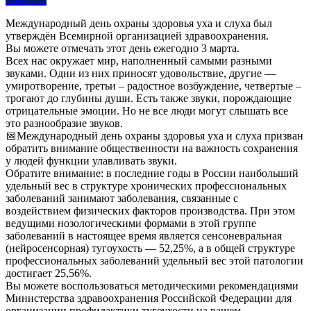
Международный день охраны здоровья уха и слуха был
утверждён Всемирной организацией здравоохранения.
Вы можете отмечать этот день ежегодно 3 марта.
Всех нас окружает мир, наполненный самыми разными
звуками. Одни из них приносят удовольствие, другие —
умиротворение, третьи – радостное возбуждение, четвертые –
трогают до глубины души. Есть также звуки, порождающие
отрицательные эмоции. Но не все люди могут слышать все
это разнообразие звуков.
📅Международный день охраны здоровья уха и слуха призван
обратить внимание общественности на важность сохранения
у людей функции улавливать звуки.
Обратите внимание: в последние годы в России наибольший
удельный вес в структуре хронических профессиональных
заболеваний занимают заболевания, связанные с
воздействием физических факторов производства. При этом
ведущими нозологическими формами в этой группе
заболеваний в настоящее время является сенсоневральная
(нейросенсорная) тугоухость — 52,25%, а в общей структуре
профессиональных заболеваний удельный вес этой патологии
достигает 25,56%.
Вы можете воспользоваться методическими рекомендациями
Министерства здравоохранения Российской Федерации для
организации профилактики тугоухости на вашем