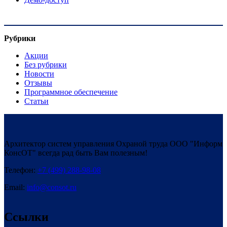
Рубрики
Акции
Без рубрики
Новости
Отзывы
Программное обеспечение
Статьи
Архитектор систем управления Охраной труда ООО "Информ
КонсОТ" всегда рад быть Вам полезным!
Телефон:
+7 (499) 288-98-08
Email:
info@consot.ru
Ссылки