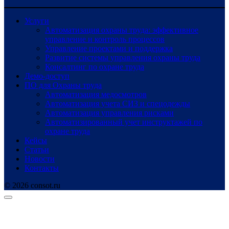
Услуги
Автоматизация охраны труда: эффективное
управление и контроль процессов
Управление проектами и поддержка
Развитие системы управления охраны труда
Консалтинг по охране труда
Демо-доступ
ПО для Охраны труда
Автоматизация медосмотров
Автоматизация учета СИЗ и спецодежды
Автоматизация управления рисками
Автоматизированный учет инструктажей по
охране труда
Кейсы
Статьи
Новости
Контакты
© 2026 consot.ru